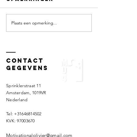
Plaats een opmerking...
Masterclass
Mindset
omgaan met
Clinic in
verandering
Sneek!
voor de
Rabobank
Contact
gegevens
Sprinklerstraat 11
Amsterdam, 1019VR
Nederland ​​
Tel:
+31646814502
KVK:
97003670
Motivationalolivier@gmail.com