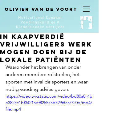
Olivier van de Voort
Motivational Speaker,
Voedingskundige &
Kinderboeken
schrijver
In Kaapverdië
vrijwilligers werk
mogen doen bij de
lokale patiënten
Waaronder het brengen van onder 
anderen meerdere rolstoelen, het 
sporten met invalide sporters en waar 
nodig voeding advies geven.  
https://video.wixstatic.com/video/bd80a0_4b
e382cc1bf3421abf82557abc296faa/720p/mp4/
file.mp4