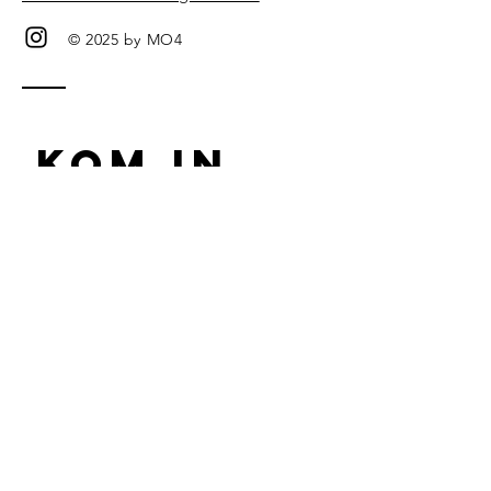
© 2025 by MO4
Kom in 
contact 
Voornaam
*
Achternaam
Bedrijfsnaam
Email
*