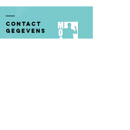
Contact
gegevens
Sprinklerstraat 11
Amsterdam, 1019VR
Nederland ​​
Tel:
+31646814502
KVK:
97003670
Motivationalolivier@gmail.com
© 2025 by MO4