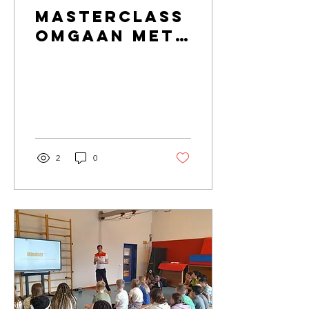
Masterclass
omgaan met
verandering
voor de
Rabobank
2
0