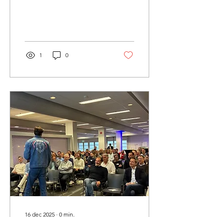
teamwork &
omgaan met
verandering!
1
0
16 dec 2025
∙
0
min.