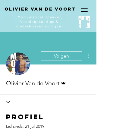
Olivier van de Voort
Motivational Speaker,
Voedingskundige &
Kinderboeken
schrijver
Meer acties
Volgen
Beheerder
Olivier Van de Voort
Profiel
Lid sinds: 21 jul 2019