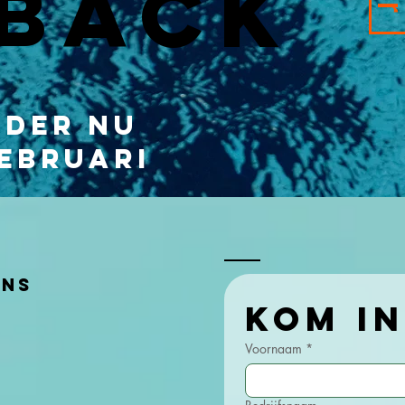
BACK
rder nu
ebruari
ens
Voornaam
*