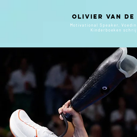
Olivier van de
Motivational Speaker, Voedi
Kinderboeken
schri
P