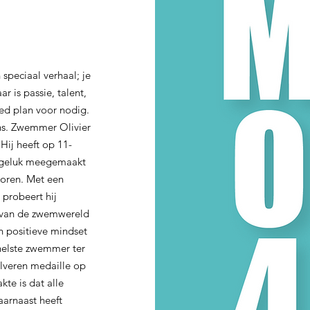
 speciaal verhaal; je
 is passie, talent,
ed plan voor nodig.
ens. Zwemmer Olivier
Hij heeft op 11-
jongeluk meegemaakt
loren. Met een
probeert hij
p van de zwemwereld
 positieve mindset
snelste zwemmer ter
ilveren medaille op
te is dat alle
arnaast heeft