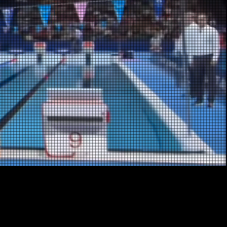
p jouw
?