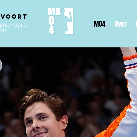
 Voort
MO4
Over
ngskundige &
jver
Power your
otenti