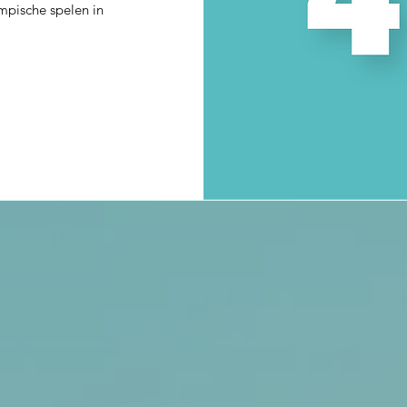
mpische spelen in
Aantal deelnemers tot nu toe:
e bedrijven kozen voor