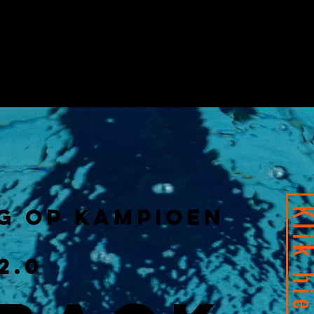
g op kampioen
Klik h
2.0