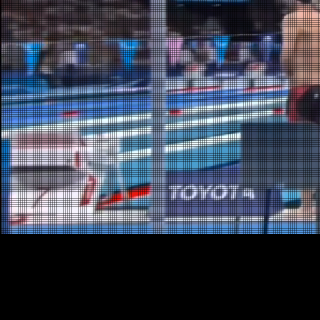
MO
bedri