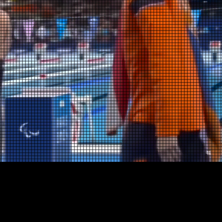
4
In actie o
jf of school