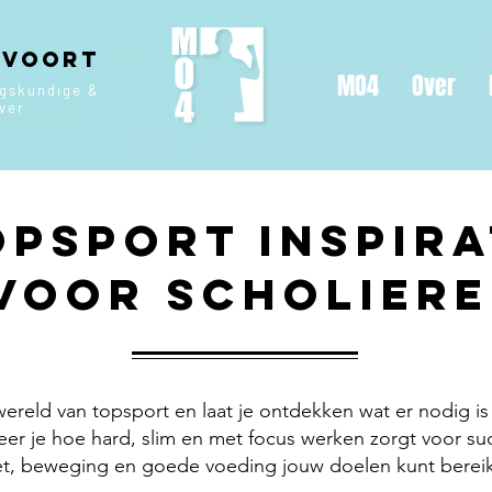
 Voort
MO4
Over
ngskundige &
jver
opsport Inspira
voor Scholier
reld van topsport en laat je ontdekken wat er nodig is 
leer je hoe hard, slim en met focus werken zorgt voor su
t, beweging en goede voeding jouw doelen kunt bereike