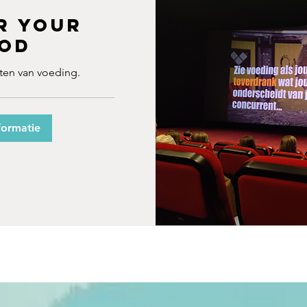
r your
od
ten van voeding.
formatie