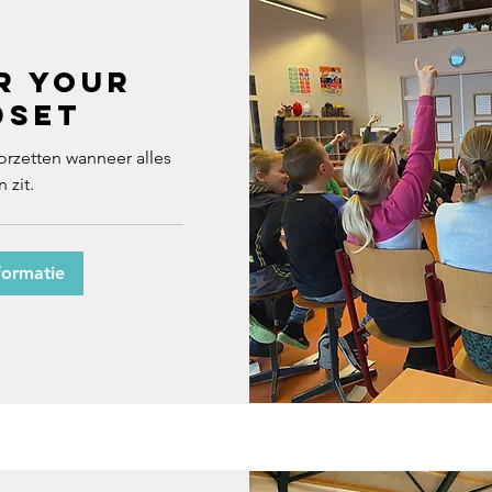
r your
dset
orzetten wanneer alles
 zit.
formatie