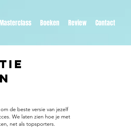
Masterclass
Boeken
Review
Contact
tie
en
om de beste versie van jezelf
cces. We laten zien hoe je met
n, net als topsporters.