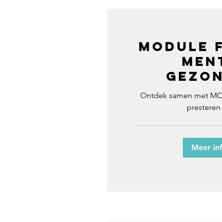
Module F
Men
Gezon
Ontdek samen met MO4
presteren
Meer in