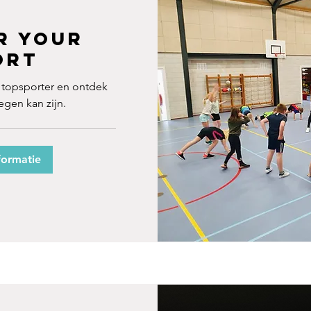
r your
ort
topsporter en ontdek
gen kan zijn.
formatie