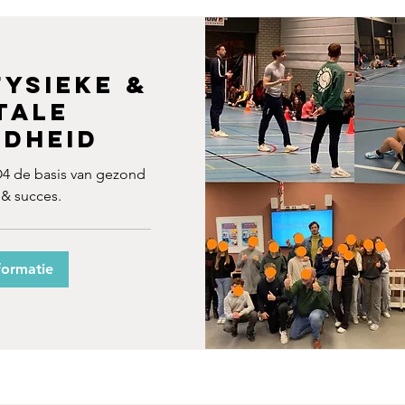
ysieke &
tale
dheid
 de basis van gezond
 & succes.
formatie