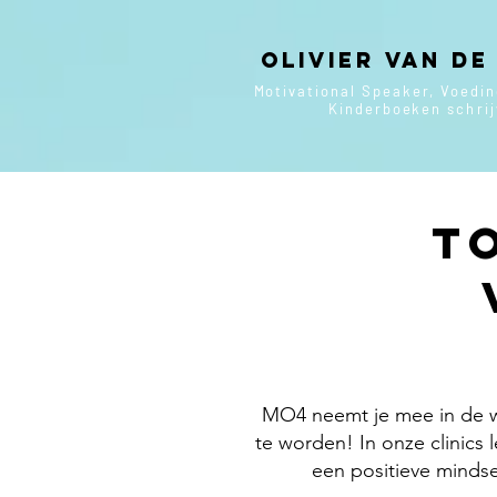
Olivier van de
Motivational Speaker, Voedi
Kinderboeken
schri
T
MO4 neemt je mee in de we
te worden! In onze clinics 
een positieve mindse