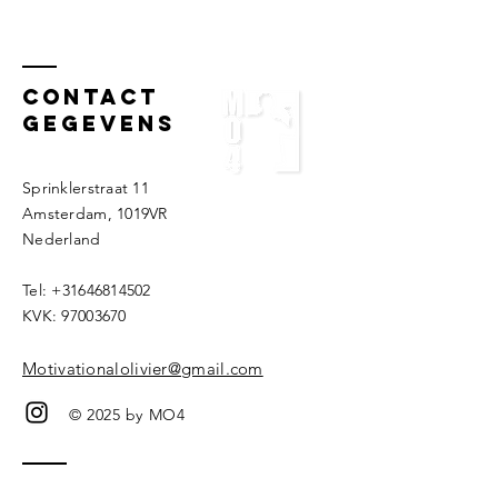
Jeugd F
Sneek!
Sport &
cultuur
zwemvei
Contact
geprom
gegevens
Sprinklerstraat 11
Amsterdam, 1019VR
Nederland ​​
Tel:
+31646814502
KVK:
97003670
Motivationalolivier@gmail.com
© 2025 by MO4