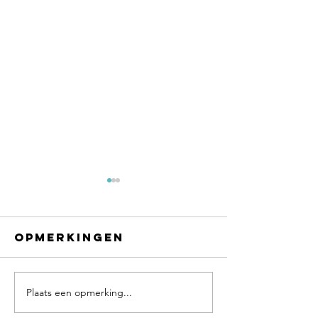
Opmerkingen
Plaats een opmerking...
Mindset
Samen m
Clinic in