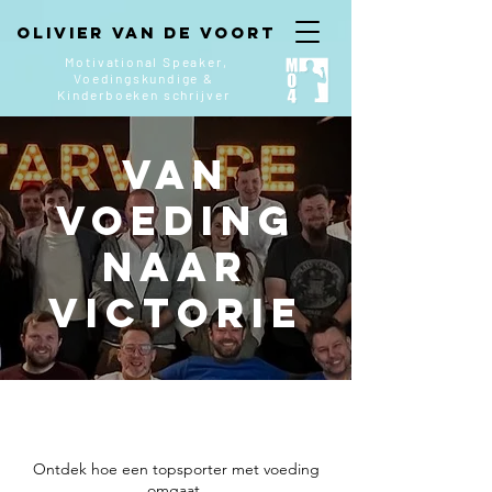
Olivier van de Voort
Motivational Speaker,
Voedingskundige &
Kinderboeken
schrijver
Van
Voeding
naar
Victorie
Ontdek hoe een topsporter met voeding
omgaat.