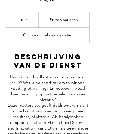
Prijzen
variëren
1 uur
1
Prijzen variëren
u
u
Op uw uitgekozen locatie.
Beschrijving
van de dienst
Hoe ziet de koelkast van een topsporter
eruit? Wat is belangrijker om te winnen
voeding of training? En hoeveel invloed
heeft voeding op het behalen van jouw
victorie?
Deze masterclass geeft deelnemers inzicht
in de kracht van voeding op weg naar
resultaat, of victorie. Als Paralympisch
kampioen, met een MSc in Food Science
and Innovation, kent Olivier als geen ander
het belang van voeding voor je mentale en