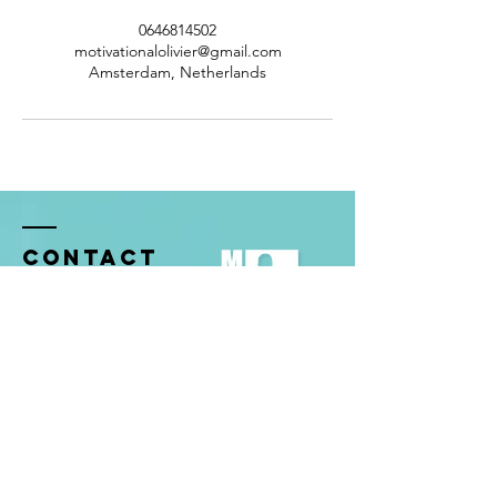
0646814502
motivationalolivier@gmail.com
Amsterdam, Netherlands
Contact
gegevens
Sprinklerstraat 11
Amsterdam, 1019VR
Nederland ​​
Tel:
+31646814502
KVK:
97003670