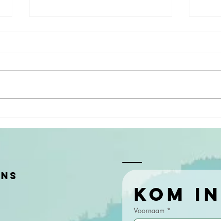
Masterclass
Mi
omgaan met
in
verandering
voor de
Rabobank
ens
Voornaam
*