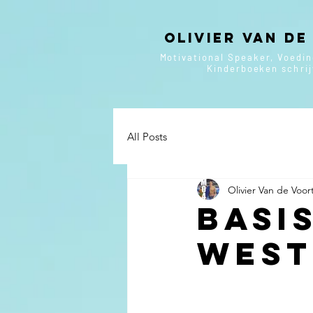
Olivier van de
Motivational Speaker, Voedi
Kinderboeken
schri
All Posts
Olivier Van de Voor
basi
West