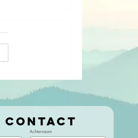
ndset Clinic
 Sneek!
Kom in contact 
Achternaam