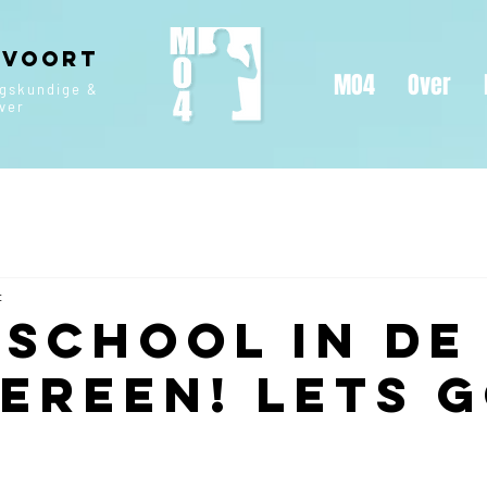
 Voort
MO4
Over
ngskundige &
jver
t
sschooL IN de
ereen! Lets 