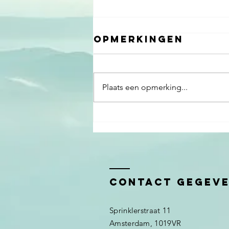
Opmerkingen
Plaats een opmerking...
Masterclass
voor TNO over
Mindset,
teamwork &
omgaan met
Contact gegev
verandering!
Sprinklerstraat 11
Amsterdam, 1019VR