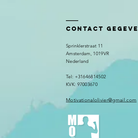
Mindset,
teamwork &
omgaan met
Contact gegev
verandering!
Sprinklerstraat 11
Amsterdam, 1019VR
Nederland ​​
Tel: +31646814502
KVK: 97003670
Motivationalolivier@gmail.com