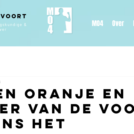
 Voort
MO4
Over
ngskundige &
jver
t
en Oranje en
ier van de Vo
ens het