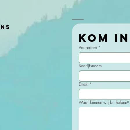
verandering
voor de
Rabobank
ens
Voornaam
*
Bedrijfsnaam
Email
*
Waar kunnen wij bij helpen?