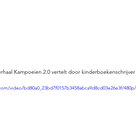
rhaal Kampoeien 2.0 vertelt door kinderboekenschrijver
ic.com/video/bd80a0_23bd7f0157b3458abca9d8cd03e26e3f/480p