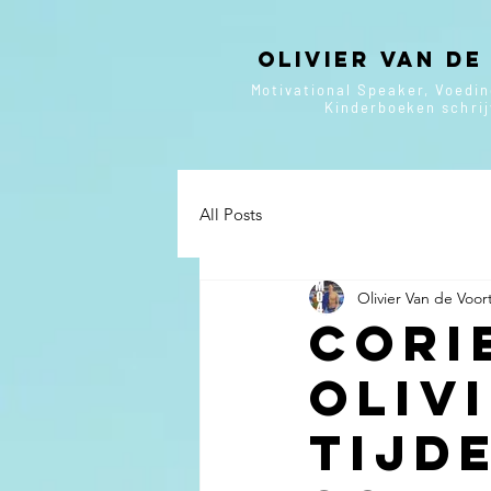
Olivier van de
Motivational Speaker, Voedi
Kinderboeken
schri
All Posts
Olivier Van de Voor
Cori
Oliv
tijd