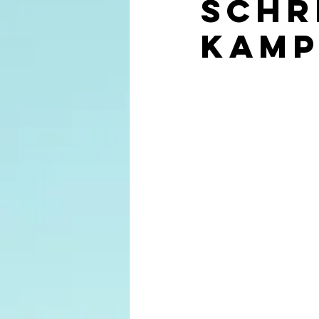
schr
Kamp