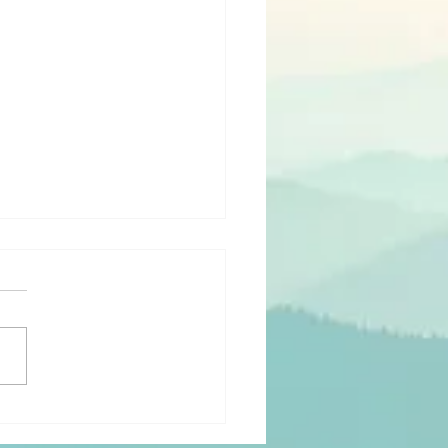
ndset Clinic
 Sneek!