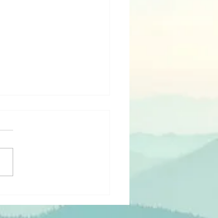
ndset Clinic
 Sneek!