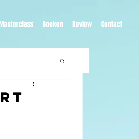
Masterclass
Boeken
Review
Contact
art