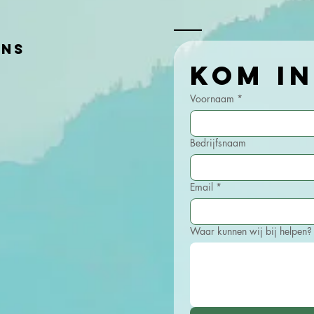
voor de
Rabobank
ens
Voornaam
*
Bedrijfsnaam
Email
*
Waar kunnen wij bij helpen?