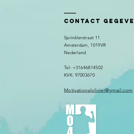
teamwork &
omgaan met
Contact gegev
verandering!
Sprinklerstraat 11
Amsterdam, 1019VR
Nederland ​​
Tel: +31646814502
KVK: 97003670
Motivationalolivier@gmail.com