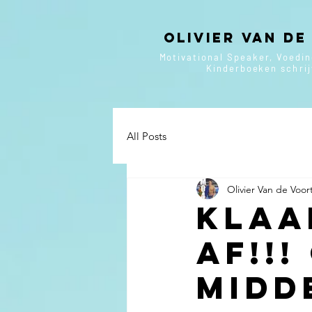
Olivier van de
Motivational Speaker, Voedi
Kinderboeken
schri
All Posts
Olivier Van de Voor
Klaa
AF!!!
midd