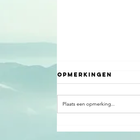
Opmerkingen
Plaats een opmerking...
Masterclass
voor TNO over
Mindset,