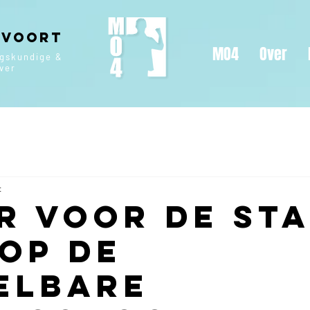
 Voort
MO4
Over
ngskundige &
jver
t
r voor de st
 Op de
elbare