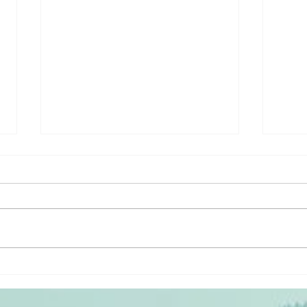
Masterclass
Mi
omgaan met
in
verandering