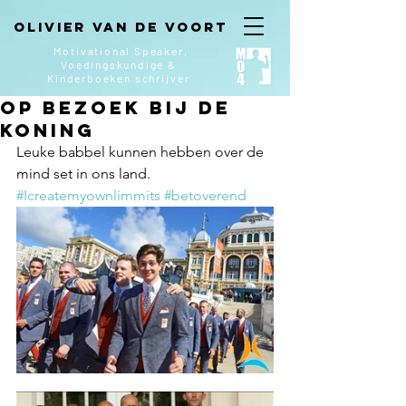
Olivier van de Voort
Motivational Speaker,
Voedingskundige &
Kinderboeken
schrijver
Op bezoek bij de
Koning
Leuke babbel kunnen hebben over de 
mind set in ons land. 
#Icreatemyownlimmits
#betoverend