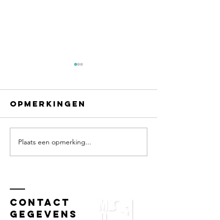
Opmerkingen
Plaats een opmerking...
Masterclass
Mindset
omgaan met
Clinic in
verandering
Sneek!
voor de
Rabobank
Contact
gegevens