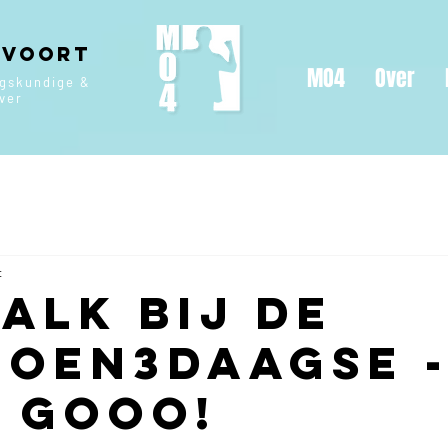
 Voort
MO4
Over
ngskundige &
jver
t
talk bij de
ioen3daagse 
s gooo!