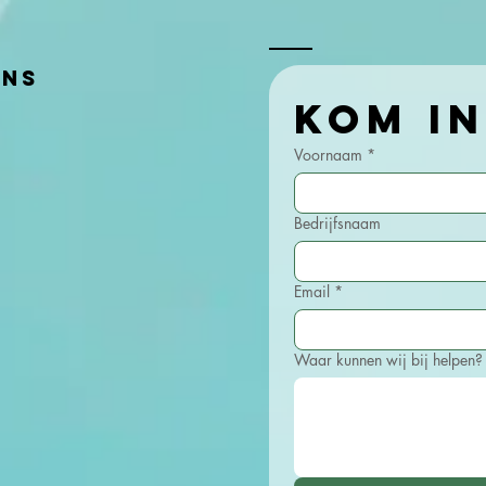
voor de
Rabobank
ens
Voornaam
*
Bedrijfsnaam
Email
*
Waar kunnen wij bij helpen?