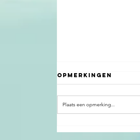
Opmerkingen
Plaats een opmerking...
Masterclass
voor TNO over
Mindset,