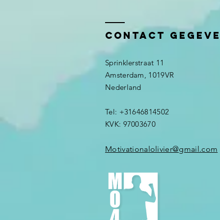
teamwork &
omgaan met
Contact gegev
verandering!
Sprinklerstraat 11
Amsterdam, 1019VR
Nederland ​​
Tel: +31646814502
KVK: 97003670
Motivationalolivier@gmail.com