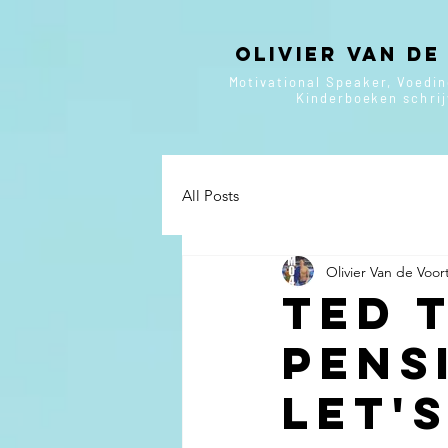
Olivier van de
Motivational Speaker, Voedi
Kinderboeken
schri
All Posts
Olivier Van de Voor
TED 
Pens
Let'