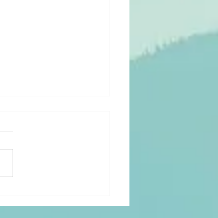
ndset Clinic
 Sneek!