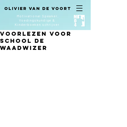
Olivier van de Voort
Motivational Speaker,
Voedingskundige &
Kinderboeken
schrijver
Voorlezen voor
school de
Waadwizer