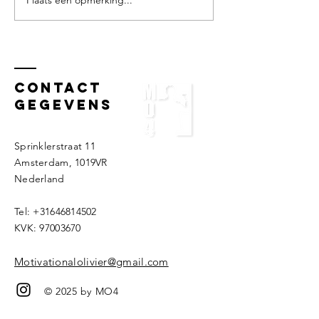
Masterclass
Mindset
omgaan met
Clinic in
verandering
Sneek!
voor de
Rabobank
Contact
gegevens
Sprinklerstraat 11
Amsterdam, 1019VR
Nederland ​​
Tel:
+31646814502
KVK:
97003670
Motivationalolivier@gmail.com
© 2025 by MO4