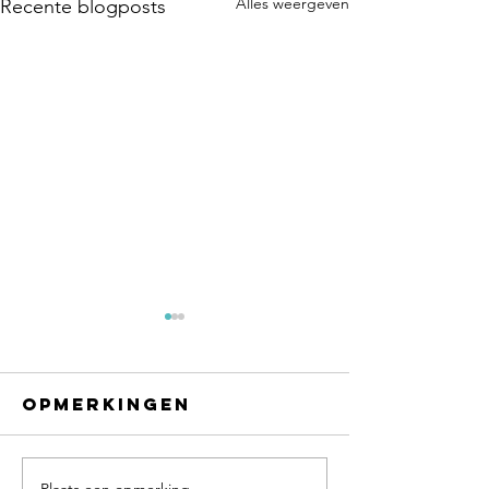
Alles weergeven
Recente blogposts
Opmerkingen
Plaats een opmerking...