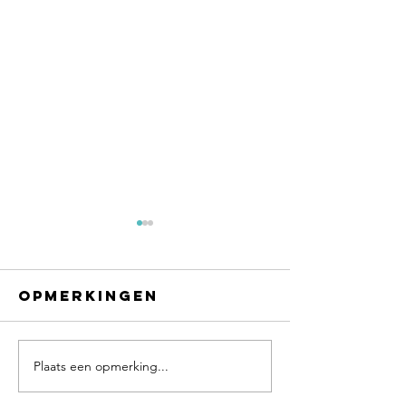
Opmerkingen
Plaats een opmerking...
Masterclass
Mindset
omgaan met
Clinic in