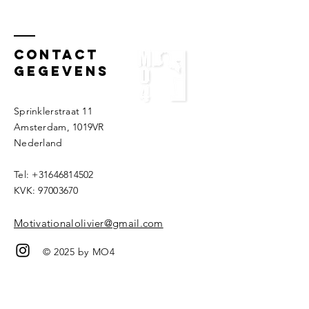
verandering
Sneek!
voor de
Rabobank
Contact
gegevens
Sprinklerstraat 11
Amsterdam, 1019VR
Nederland ​​
Tel:
+31646814502
KVK:
97003670
Motivationalolivier@gmail.com
© 2025 by MO4